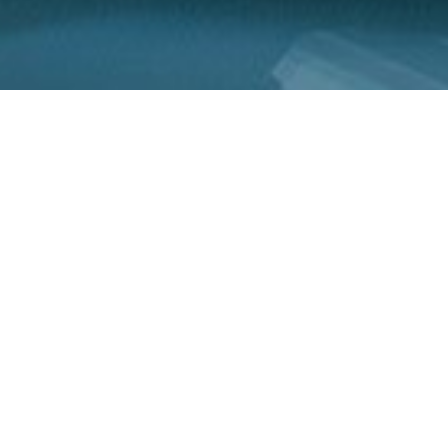
Sığorta
məhsulları
İcbari əmlak
Daşınar əmlak
Aqro Sığorta / Bitkiçilik
Aqro Sığorta /
Heyvandarlıq
Sərfəli KASKO
Səyahət
MilliÖn Ödəniş