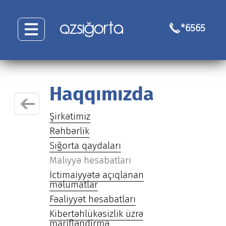
*6565
Haqqımızda
Şirkətimiz
Rəhbərlik
Sığorta qaydaları
Maliyyə hesabatları
İctimaiyyətə açıqlanan
məlumatlar
Fəaliyyət hesabatları
Kibertəhlükəsizlik üzrə
marifləndirmə